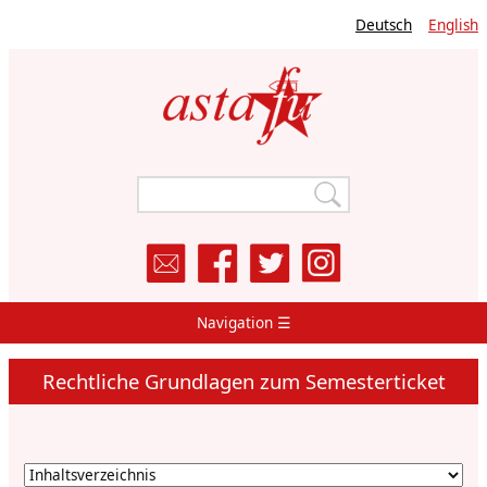
Direkt
Deutsch
English
zum
Inhalt
Navigation ☰
Main
Navigation
Rechtliche Grundlagen zum Semesterticket