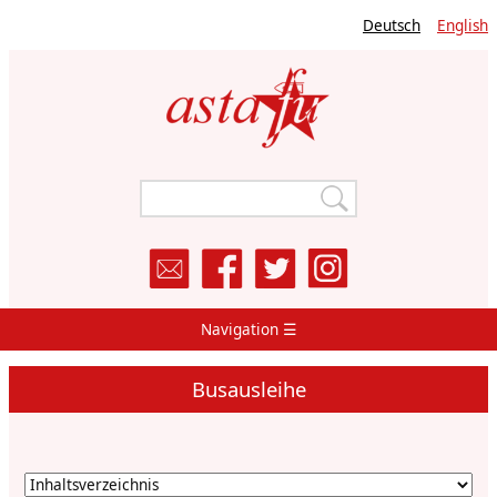
Direkt
Deutsch
English
zum
Inhalt
Navigation ☰
Main
Navigation
Busausleihe