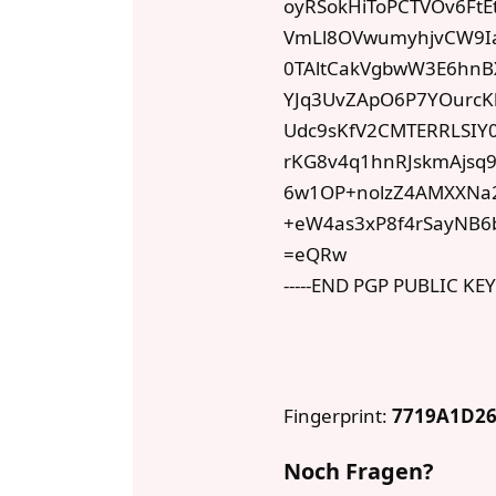
oyRSokHiToPCTVOv6Ft
VmLl8OVwumyhjvCW9Ia
0TAltCakVgbwW3E6hnB
YJq3UvZApO6P7YOurcK
Udc9sKfV2CMTERRLSIY0
rKG8v4q1hnRJskmAjsq
6w1OP+nolzZ4AMXXNa2k
+eW4as3xP8f4rSayNB6
=eQRw
-----END PGP PUBLIC KEY
Fingerprint:
7719A1D26
Noch Fragen?