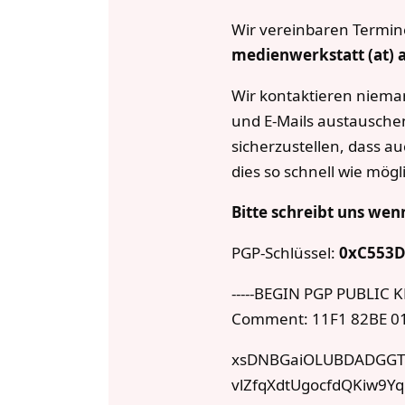
Wir vereinbaren Termin
medienwerkstatt (at) 
Wir kontaktieren niem
und E-Mails austauschen
sicherzustellen, dass au
dies so schnell wie mögl
Bitte schreibt uns wen
PGP-Schlüssel:
0xC553D
-----BEGIN PGP PUBLIC K
Comment: 11F1 82BE 0
xsDNBGaiOLUBDADGGTw
vlZfqXdtUgocfdQKiw9Y