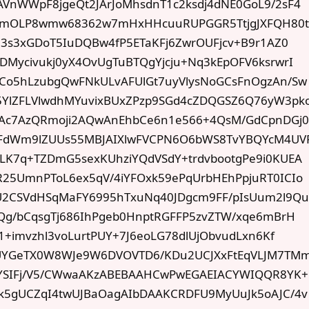
VnWWpF8jgeQt2JArJoMhsdnT1c2ksdj4dNE0GoL9/2sF4
ymOLP8wmw68362w7mHxHHcuuRUPGGR5TtjgJXFQH80t
J3s3xGDoT5IuDQBw4fP5ETaKFj6ZwrOUFjcv+B9r1AZ0
DMycivukj0yX4OvUgTuBTQgYjcju+Nq3kEpOFV6ksrwrI
Co5hLzubgQwFNkULvAFUlGt7uyVlysNoGCsFnOgzAn/Sw
YlZFLVlwdhMYuvixBUxZPzp9SGd4cZDQGSZ6Q76yW3pk
AAc7AzQRmoji2AQwAnEhbCe6n1e566+4QsM/GdCpnDGj
QFdWm9lZUUs55MBJAIXlwFVCPN6O6bWS8TvYBQYcM4UV
LK7q+TZDmG5sexKUhziYQdVSdY+trdvbootgPe9i0KUEA
25UmnPToL6ex5qV/4iYFOxk59ePqUrbHEhPpjuRT0ICIo
U2CSVdHSqMaFY6995hTxuNq40JDgcm9FF/pIsUum2l9Q
kQg/bCqsgTj686IhPgeb0HnptRGFFP5zvZTW/xqe6mBrH
b1+imvzhl3voLurtPUY+7J6eoLG78dlUjObvudLxn6Kf
6UYGeTX0W8WJe9W6DVOVTD6/KDu2UCJXxFtEqVLJM7TM
cYSIFj/V5/CWwaAKzABEBAAHCwPwEGAEIACYWIQQR8YK+
k5gUCZqI4twUJBaOagAIbDAAKCRDFU9MyUuJk5oAJC/4v