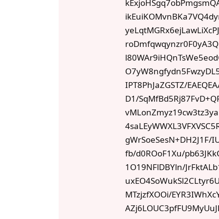
kExjoHSgq7obPmgsmQA
ikEuiKOMvnBKa7VQ4d
yeLqtMGRx6ejLawLiXcP
roDmfqwqynzr0F0yA3Q
l80WAr9iHQnTsWe5eod
O7yW8ngfydn5FwzyDL5
IPT8PhJaZGSTZ/EAEQE
D1/SqMfBd5Rj87FvD+
vMLonZmyz19cw3tz3ya
4saLEyWWXL3VFXVSC5R
gWrSoeSesN+DH2J1F/I
fb/d0ROoF1Xu/pb63JK
1O19NFlDBYln/JrFktAL
uxEO4SoWukSl2CLtyr
MTzjzfXOOi/EYR3IWhX
AZj6LOUC3pfFU9MyUuJ