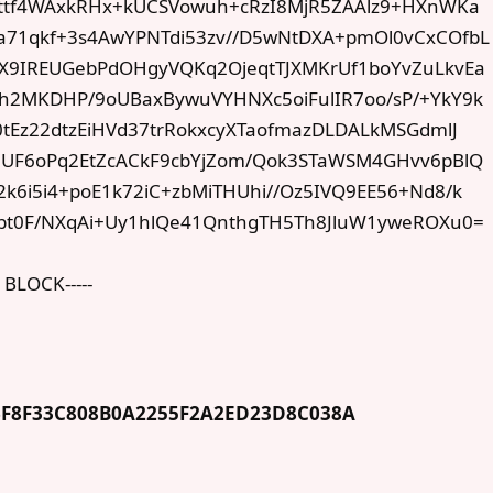
Ettf4WAxkRHx+kUCSVowuh+cRzI8MjR5ZAAlz9+HXnWKa
71qkf+3s4AwYPNTdi53zv//D5wNtDXA+pmOl0vCxCOfbL
X9IREUGebPdOHgyVQKq2OjeqtTJXMKrUf1boYvZuLkvEa
h2MKDHP/9oUBaxBywuVYHNXc5oiFulIR7oo/sP/+YkY9k
tEz22dtzEiHVd37trRokxcyXTaofmazDLDALkMSGdmlJ
9UF6oPq2EtZcACkF9cbYjZom/Qok3STaWSM4GHvv6pBlQ
6i5i4+poE1k72iC+zbMiTHUhi//Oz5IVQ9EE56+Nd8/k
bt0F/NXqAi+Uy1hlQe41QnthgTH5Th8JluW1yweROXu0=
 BLOCK-----
F8F33C808B0A2255F2A2ED23D8C038A