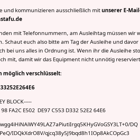
e und kommunizieren ausschließlich mit
unserer E-Mail
astafu.de
anden mit Telefonnummern, am Ausleihtag müssen wir 
. Schaut euch also bitte am Tag der Ausleihe und davor
ch bei uns alles in Ordnung ist. Wenn ihr die Ausleihe sto
ich mit, damit wir das Equipment nicht unnötig reservier
n möglich verschlüsselt
:
33252E264E6
EY BLOCK-----
198 FA2C E502 DE97 C553 D332 52E2 64E6
gg4iHiNAiWY49LAZ7aPiutiIrgq5KHyGVoGSY3LT+0/DQ
qPeQ/IDQkXdrO8V/qjcq38y5J9bqd8h1IOp8AkCOpGc3