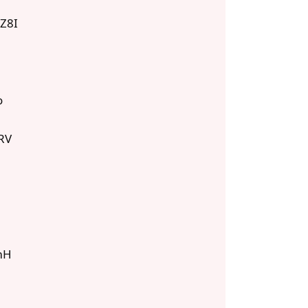
Z8I
o
0
RV
u
mH