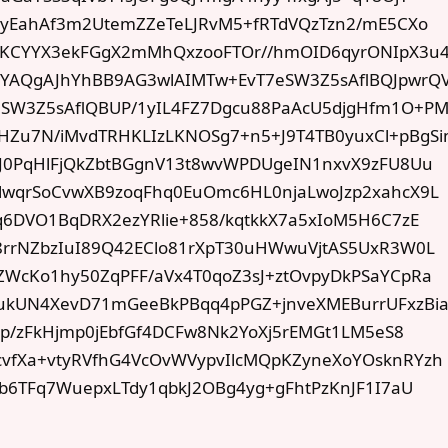
tiyEahAf3m2UtemZZeTeLJRvM5+fRTdVQzTzn2/mE5CXo
KCYYX3ekFGgX2mMhQxzooFTOr//hmOID6qyrONIpX3u
YAQgAJhYhBB9AG3wlAIMTw+EvT7eSW3Z5sAflBQJpwrQ
SW3Z5sAflQBUP/1yIL4FZ7Dgcu88PaAcU5djgHfm1O+P
Zu7N/iMvdTRHKLIzLKNOSg7+n5+J9T4TB0yuxCl+pBgS
yJ0PqHlFjQkZbtBGgnV13t8wvWPDUgeIN1nxvX9zFU8Uu
lwqrSoCvwXB9zoqFhq0EuOmc6HL0njaLwoJzp2xahcX9L
q6DVO1BqDRX2ezYRlie+858/kqtkkX7a5xIoM5H6C7zE
8rrNZbzIuI89Q42EClo81rXpT30uHWwuVjtAS5UxR3W0L
ZWcKo1hy50ZqPFF/aVx4T0qoZ3sJ+ztOvpyDkPSaYCpRa
kUN4XevD71mGeeBkPBqq4pPGZ+jnveXMEBurrUFxzBi
i6p/zFkHjmp0jEbfGf4DCFw8Nk2YoXj5rEMGt1LM5eS8
vfXa+vtyRVfhG4VcOvWVypvIlcMQpKZyneXoYOsknRYzh
ib6TFq7WuepxLTdy1qbkJ2OBg4yg+gFhtPzKnJF1I7aU