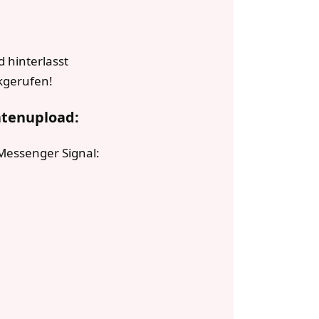
d hinterlasst
kgerufen!
atenupload:
 Messenger Signal: