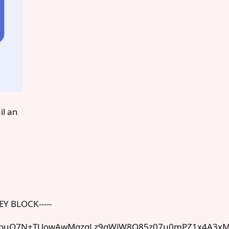
il an
EY BLOCK-----
3buO7N+TUowAwMgzqLz9qWiW8O85z07u0mPZ1x4A3x