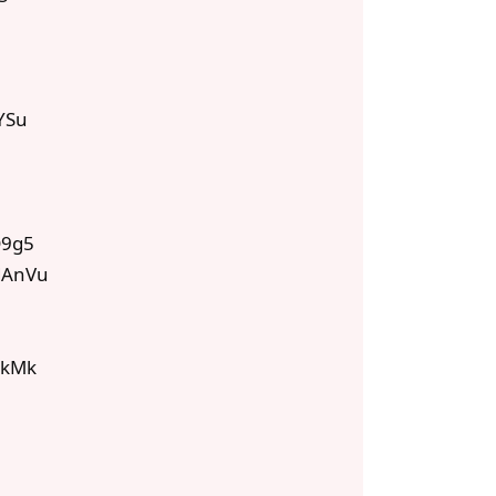
YSu
9g5
dAnVu
IkMk