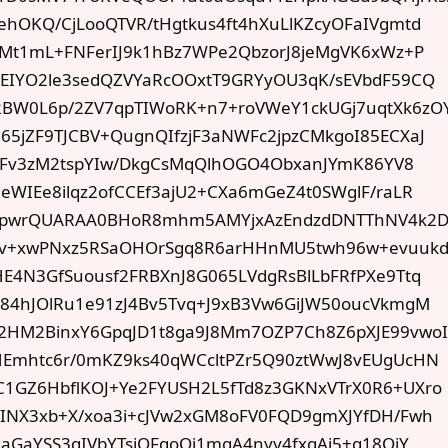
hOKQ/CjLooQTVR/tHgtkus4ft4hXuLlKZcyOFaIVgmtd
OcMt1mL+FNFerIJ9k1hBz7WPe2QbzorJ8jeMgVK6xWz+P
PEIYO2le3sedQZVYaRcOOxtT9GRYyOU3qK/sEVbdF59CQ
W0L6p/2ZV7qpTIWoRK+n7+roVWeY1ckUGj7uqtXk6zO
65jZF9TJCBV+QugnQIfzjF3aNWFc2jpzCMkgoI85ECXaJ
IMPFv3zM2tspYIw/DkgCsMqQlhOGO4ObxanJYmK86YV8
eWIEe8ilqz2ofCCEf3ajU2+CXa6mGeZ4t0SWglF/raLR
RpwrQUARAA0BHoR8mhm5AMYjxAzEndzdDNTThNV4k2D
v+xwPNxz5RSaOHOrSgq8R6arHHnMU5twh96w+evuuk
E4N3GfSuousf2FRBXnJ8G065LVdgRsBlLbFRfPXe9Ttq
p84hJOlRu1e91zJ4Bv5Tvq+J9xB3Vw6GiJW50oucVkmgM
M2BinxY6GpqJD1t8ga9J8Mm7OZP7Ch8Z6pXJE99vwo
HEmhtc6r/0mKZ9ks40qWCcltPZr5Q90ztWwJ8vEUgUcHN
1GZ6HbflKOJ+Ye2FYUSH2L5fTd8z3GKNxVTrX0R6+UXro
gINX3xb+X/xoa3i+cJVw2xGM8oFV0FQD9gmXJYfDH/Fwh
iaGaYSS3qIVbYTsjOFgoQj1mgA4nyy4fxgAj5+q18OjY