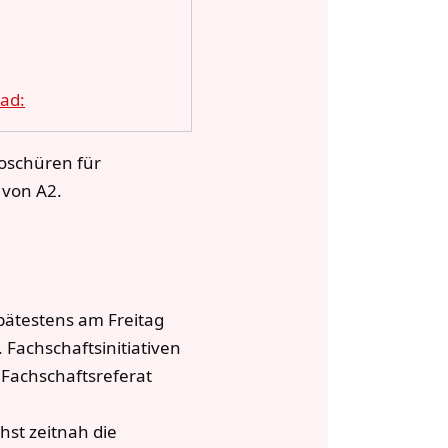
oad:
roschüren für
 von A2.
spätestens am Freitag
 Fachschaftsinitiativen
 Fachschaftsreferat
hst zeitnah die