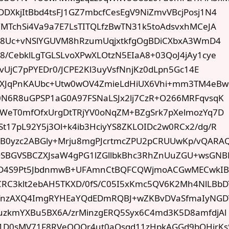
DXkjItBbd4tsFJ1GZ7mbcfCesEgV9NiZmvVBcjPosj1N4
YMTchSi4Va9a7E7LsTITQLfzBwTN31k5toAdsvxhMCeJA
bye8Uc+vNSlYGUVM8hRzumUqjxtkfgOgBDiCXbxA3WmD4
8/CebklLgTGLSLvoXPwXLOtzN5EIaA8+03QoJ4jAy1cye
NvUjC7pPYEDr0/JCPE2Kl3uyVsfNnjKz0dLpn5Gc14E
XJqPnKAUbc+Utw0wOV4ZmieLdHiUX6Vhi+mm3TM4eBw
0N6R8uGPSP1aG0A97FSNaLSJx2lj7CzR+O266MRFqvsqK
DWeT0mfOfxUrgDtTRjYV0oNqZM+BZgSrk7pXelmozYq7D
t17pL92Y5j3Ol+k4ib3HciyYS8ZKLOIDc2w0RCx2/dg/R
0yzc2ABGly+Mrju8mgPJcrtmcZPU2pCRUUwKp/vQARA
BGVSBCZXJsaW4gPG1lZGllbkBhc3RhZnUuZGU+wsGN
PD4S9Pt5JbdnmwB+UFAmnCtBQFCQWjmoACGwMECwkI
C3klt2ebAH5TKXD/0fS/C05I5xKmc5QV6K2Mh4NlLBbD
3fnzAXQ4ImgRYHEaYQdEDmRQBJ+wZKBvDVaSfmaIyNGD
uzkmYXBu5BX6A/zrMinzgERQ5Syx6C4md3K5D8amfdjAl
91D0sMV71F8RVeQOOr4ut0aOsqd11zHpkAGGd9bQHjrKs