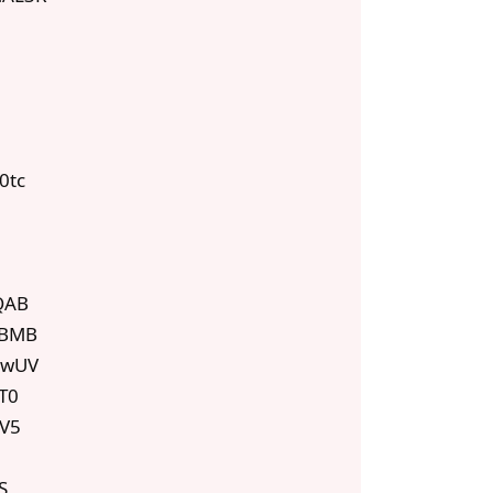
0tc
QAB
BBMB
BwUV
T0
V5
S