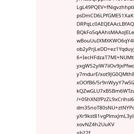
LgL49PQEV+fNigvzhhp
psDmCD6LPfGME51XaK
DRPqLc0AEQEAAcLBfAQ
BQkFo5qAAhsMAAoJELe
wBouUuIXMXKWO6qY4H
ob2yPrjLeDD+ez1Yqdu
6+IecHFdzaT7MI+NUMt
yxgW52yiW7iiOv9jxPfw
y7mdurE/xot9JG0QMth
xOOfB6/5r9nWyyY7w5l
kQZwGLU7xB5Bm6WTzu
/+0ShXNIfPzZL9xCrihs
dm35noT80sNU+ztNYPc
yXr9kst81vgPlmxJmL3y
xovNZ4h2UuKV
=b22f