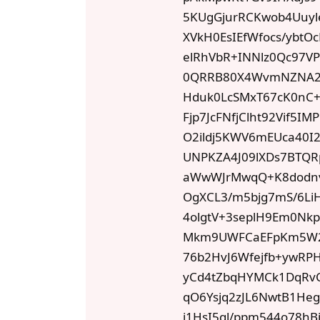
5KUgGjurRCKwob4Uuyle
XVkH0EsIEfWfocs/ybt
elRhVbR+INNlz0Qc97V
0QRRB80X4WvmNZNA2B
Hduk0LcSMxT67cK0nC+
Fjp7JcFNfjClht92Vif5
O2ildj5KWV6mEUca40I2
UNPKZA4J09lXDs7BTQ
aWwWJrMwqQ+K8dodn
OgXCL3/m5bjg7mS/6LiH
4olgtV+3seplH9Em0Nk
Mkm9UWFCaEFpKm5W2H
76b2HvJ6Wfejfb+ywRP
yCd4tZbqHYMCk1DqRvC
qO6Ysjq2zJL6NwtB1He
j1HsI5ql/ppm544o78hB