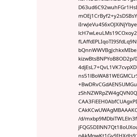
D63ud6C92wuhFGr1HsD
mOEj1CrByf2+y2sDSBs
iIrwJeVu4S6xOJXiNjY
lcH7wLeuLMs19COxoy2
fLAffdIPLIqoTI9SfdLq9
bQnnWWVBgJchkxMIbe
kizwBtsBNPYoB8OD2p/
4djEsL7+QvL1VK7cvpX
ns51lBoWA81WEGMCLrS
+BwDRvCGdAEN5UMGuB
zShNZWRpZW4gQVN0QS
CAA3FiEEH0AbfCUAgx
CAkKCwUWAgMBAAAKCR
/d/mxbp9MDbiTWLEln
jFQG5DIlNN7Qt18oUXo
pAkMpwKt1Gv9IHXdJs