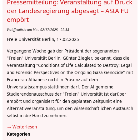
Pressemitteilung: Veranstaltung auf Druck
Mahmud
Azhar
der Landesregierung abgesagt – AStA FU
|
empört
06.03.2025
//
Veröffentlicht am Mo., 02/17/2025 - 22:38
12Uhr
Freie Universität Berlin, 17.02.2025
//
Vergangene Woche gab der Präsident der sogenannten
Thielallee
"Freien" Universität Berlin, Günter Ziegler, bekannt, dass die
63
Veranstaltung "Conditions of Life Calculated to Destroy: Legal
(Hahn-
and Forensic Perspectives on the Ongoing Gaza Genocide" mit
Meitner-
Francesca Albanese nicht in Präsenz auf dem
Bau)
Universitätscampus stattfinden darf. Der Allgemeine
Studierendenausschuss der "Freien" Universität ist darüber
empört und organisiert für den geplanten Zeitpunkt eine
Alternativveranstaltung, um den wissenschaftlichen Austausch
selbst in die Hand zu nehmen.
Weiterlesen
über
Kategorien
Pressemitteilung: