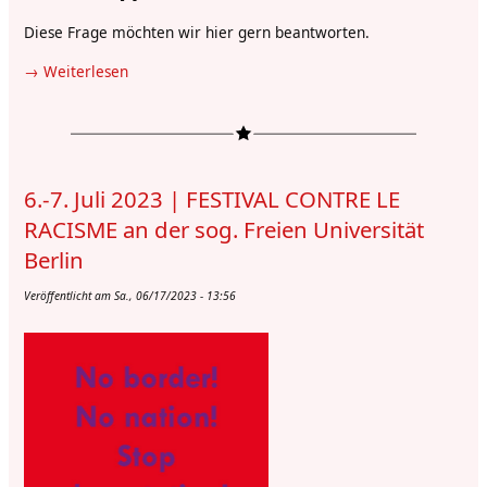
Diese Frage möchten wir hier gern beantworten.
Weiterlesen
über
Statement
zur
internationalen
Woche
6.-7. Juli 2023 | FESTIVAL CONTRE LE
an
der
RACISME an der sog. Freien Universität
sog.
Berlin
Freien
Universität
Veröffentlicht am Sa., 06/17/2023 - 13:56
Berlin