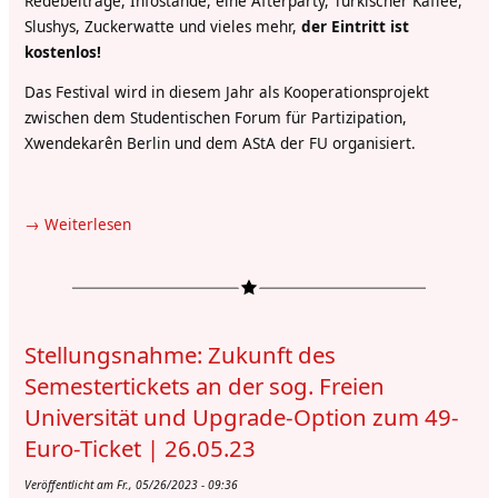
Redebeiträge, Infostände, eine Afterparty, Türkischer Kaffee,
Slushys, Zuckerwatte und vieles mehr,
der Eintritt ist
kostenlos!
Das Festival wird in diesem Jahr als Kooperationsprojekt
zwischen dem Studentischen Forum für Partizipation,
Xwendekarên Berlin und dem AStA der FU organisiert.
Weiterlesen
über
6.-7.
Juli
2023
|
Stellungsnahme: Zukunft des
FESTIVAL
CONTRE
Semestertickets an der sog. Freien
LE
Universität und Upgrade-Option zum 49-
RACISME
Euro-Ticket | 26.05.23
an
der
Veröffentlicht am Fr., 05/26/2023 - 09:36