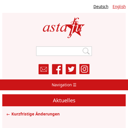
Direkt
Deutsch
English
zum
Inhalt
Navigation ☰
Main
Navigation
Aktuelles
← Kurzfristige Änderungen