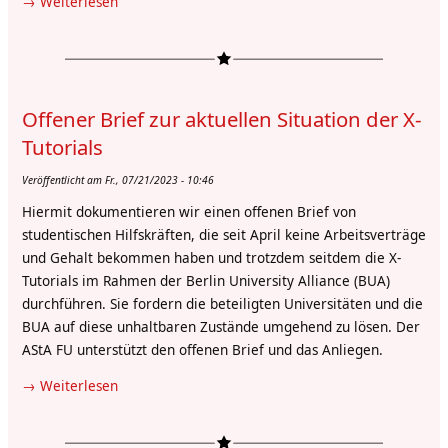
Weiterlesen
über
Stellungnahme
zu
den
Vorwürfen
Offener Brief zur aktuellen Situation der X-
gegen
Andreas
Tutorials
Eckert,
Veröffentlicht am Fr., 07/21/2023 - 10:46
Professor
am
Hiermit dokumentieren wir einen offenen Brief von
IAAW
studentischen Hilfskräften, die seit April keine Arbeitsverträge
und
und Gehalt bekommen haben und trotzdem seitdem die X-
Dozent
Tutorials im Rahmen der Berlin University Alliance (BUA)
im
durchführen. Sie fordern die beteiligten Universitäten und die
Global
BUA auf diese unhaltbaren Zustände umgehend zu lösen. Der
History
AStA FU unterstützt den offenen Brief und das Anliegen.
Programm
Weiterlesen
über
sowie
Offener
Machtmissbrauch
Brief
allgemein