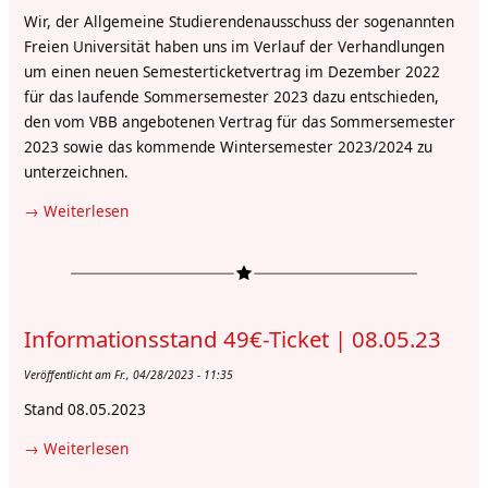
sog.
Wir, der Allgemeine Studierendenausschuss der sogenannten
Freien
Freien Universität haben uns im Verlauf der Verhandlungen
Universität
um einen neuen Semesterticketvertrag im Dezember 2022
Berlin
für das laufende Sommersemester 2023 dazu entschieden,
den vom VBB angebotenen Vertrag für das Sommersemester
2023 sowie das kommende Wintersemester 2023/2024 zu
unterzeichnen.
Weiterlesen
über
Stellungsnahme:
Zukunft
des
Semestertickets
Informationsstand 49€-Ticket | 08.05.23
an
der
Veröffentlicht am Fr., 04/28/2023 - 11:35
sog.
Stand 08.05.2023
Freien
Universität
Weiterlesen
über
und
Informationsstand
Upgrade-