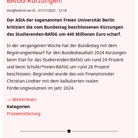
BAföG-Kürzungen!
der
Veröffentlicht am Di., 07/11/2023 - 12:18
Berliner
Datenschutzbeauftragten
Der AStA der sogenannten Freien Universität Berlin
mit
kritisiert die vom Bundestag beschlossenen Kürzungen
dem
des Studierenden-BAföG um 440 Millionen Euro scharf.
Präsidenten
In der vergangenen Woche hat der Bundestag mit dem
Regierungsentwurf für den Bundeshaushalt 2024 Kürzungen
beim Etat für das Studierenden-BAföG um rund 24 Prozent
und beim Schüler*innen-BAföG um rund 28 Prozent
beschlossen. Begründet wurde das von Finanzminister
Christian Lindner mit dem kalkulierten realen
Förderungsvolumen im Jahr 2024.
Weiterlesen
über
Kategorien
Pressemitteilung:
Pressemitteilung
Strukturreform
statt
BAföG-
Kürzungen!