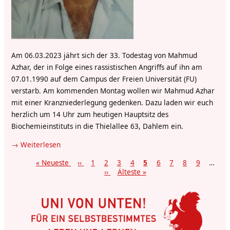
Am 06.03.2023 jährt sich der 33. Todestag von Mahmud
Azhar, der in Folge eines rassistischen Angriffs auf ihn am
07.01.1990 auf dem Campus der Freien Universität (FU)
verstarb. Am kommenden Montag wollen wir Mahmud Azhar
mit einer Kranzniederlegung gedenken. Dazu laden wir euch
herzlich um 14 Uhr zum heutigen Hauptsitz des
Biochemieinstituts in die Thielallee 63, Dahlem ein.
Weiterlesen
über
Einladung
Erste
« Neueste
Vorherige
‹‹
Page
1
Page
2
Page
3
Page
4
Aktuelle
5
Page
6
Page
7
Page
8
Page
9
…
zum
Seite
Seite
Nächste
››
Letzte
Älteste »
Seite
Seitennummerierung
Gedenken
Seite
Seite
an
Mahmud
Azhar
|