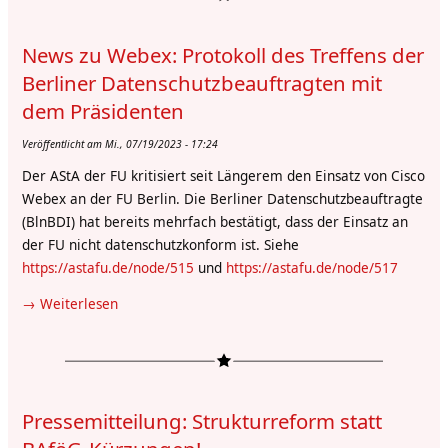
zur
an
aktuellen
der
News zu Webex: Protokoll des Treffens der
Situation
Humboldt-
der
Berliner Datenschutzbeauftragten mit
Universität
X-
dem Präsidenten
zu
Tutorials
Berlin
Veröffentlicht am Mi., 07/19/2023 - 17:24
Der AStA der FU kritisiert seit Längerem den Einsatz von Cisco
Webex an der FU Berlin. Die Berliner Datenschutzbeauftragte
(BlnBDI) hat bereits mehrfach bestätigt, dass der Einsatz an
der FU nicht datenschutzkonform ist. Siehe
https://astafu.de/node/515
und
https://astafu.de/node/517
Weiterlesen
über
News
zu
Webex:
Protokoll
Pressemitteilung: Strukturreform statt
des
Treffens